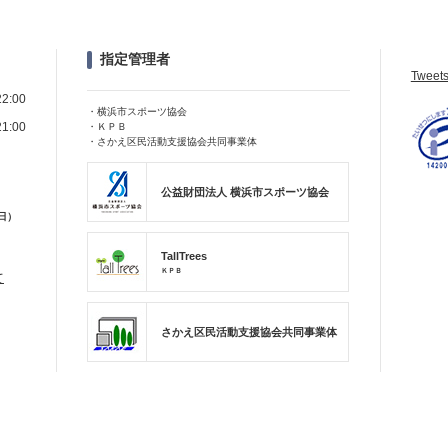
指定管理者
Tweet
22:00
・横浜市スポーツ協会
21:00
・ＫＰＢ
・さかえ区民活動支援協会共同事業体
公益財団法人 横浜市スポーツ協会
日）
TallTrees
ＫＰＢ
て
さかえ区民活動支援協会共同事業体