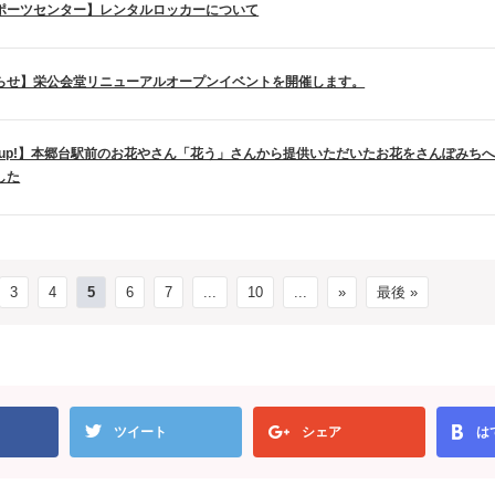
ポーツセンター】レンタルロッカーについて
らせ】栄公会堂リニューアルオープンイベントを開催します。
ck up!】本郷台駅前のお花やさん「花う」さんから提供いただいたお花をさんぽみち
した
3
4
5
6
7
...
10
...
»
最後 »
ツイート
シェア
は