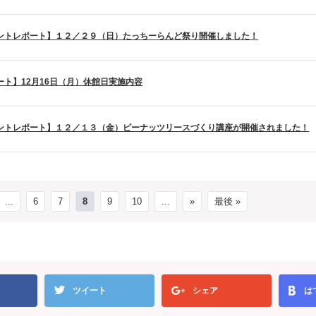
ントレポート】１２／２９（日）たっちーらんど祭り開催しました！
ート】12月16日（月）休館日実施内容
ントレポート】１２／１３（金）ピーナッツリースづくり講座が開催されました！
...
6
7
8
9
10
...
»
最後 »
ツイート
シェア
は