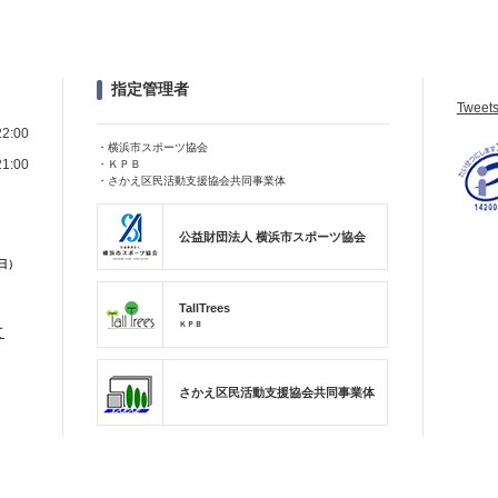
指定管理者
Tweet
22:00
・横浜市スポーツ協会
21:00
・ＫＰＢ
・さかえ区民活動支援協会共同事業体
公益財団法人 横浜市スポーツ協会
日）
TallTrees
ＫＰＢ
て
さかえ区民活動支援協会共同事業体